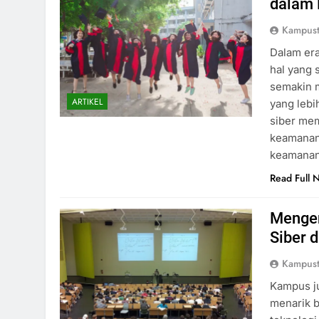
dalam
Kampust
Dalam era
hal yang 
semakin 
ARTIKEL
yang leb
siber mem
keamanan 
keamanan
Read Full 
Mengen
Siber 
Kampust
Kampus ju
menarik b