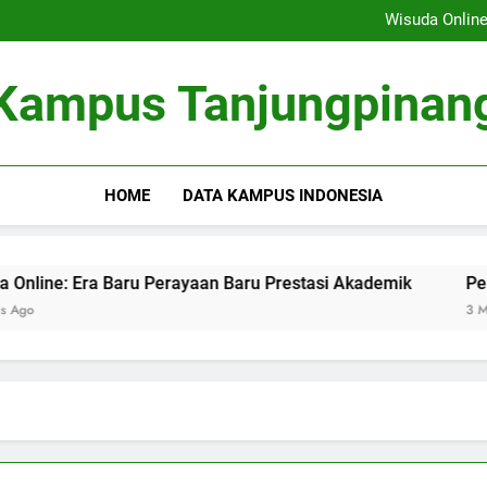
Membangun Sistem Kolabor
Wisuda Online
Peran Masyarakat dalamnya 
Fungsi Career Center dalam Me
Membangun Sistem Kolabor
Kampus Tanjungpinan
Wisuda Online
Peran Masyarakat dalamnya 
Fungsi Career Center dalam Me
HOME
DATA KAMPUS INDONESIA
Era Baru Perayaan Baru Prestasi Akademik
Peran Masya
3 Months Ago