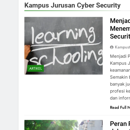
Kampus Jurusan Cyber Security
Menjad
Menemp
Securi
Kampust
Menjadi 
Kampus Ju
ARTIKEL
keamanan 
Semakin 
banyak ju
profesi k
dan info
Read Full 
Peran 