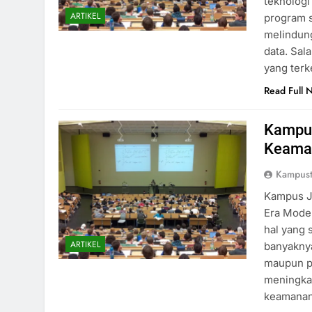
teknologi
ARTIKEL
program 
melindung
data. Sa
yang ter
Read Full 
Kampus
Keaman
Kampust
Kampus Ju
Era Moder
hal yang 
ARTIKEL
banyaknya
maupun pe
meningka
keamanan