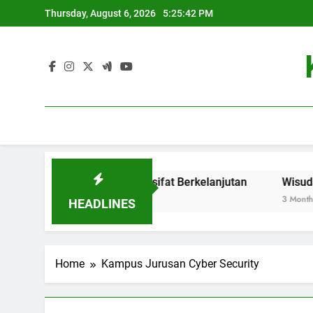
Skip
Thursday, August 6, 2026
5:25:42 PM
to
content
ovasi Baru yang Bersifat Berkelanjutan
Wisuda Online: 
3 Months Ago
HEADLINES
Home
Kampus Jurusan Cyber Security