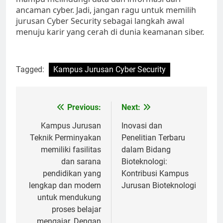
ancaman cyber. Jadi, jangan ragu untuk memilih
jurusan Cyber Security sebagai langkah awal
menuju karir yang cerah di dunia keamanan siber.
Tagged:
Kampus Jurusan Cyber Security
Post
Previous:
Next:
navigation
Kampus Jurusan
Inovasi dan
Teknik Perminyakan
Penelitian Terbaru
memiliki fasilitas
dalam Bidang
dan sarana
Bioteknologi:
pendidikan yang
Kontribusi Kampus
lengkap dan modern
Jurusan Bioteknologi
untuk mendukung
proses belajar
mengajar. Dengan