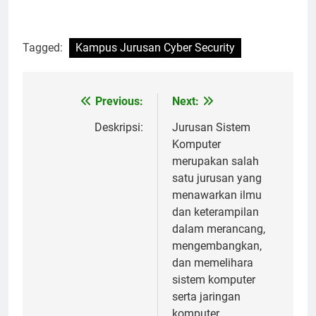
Tagged:
Kampus Jurusan Cyber Security
Post
Previous:
Next:
navigation
Deskripsi:
Jurusan Sistem
Komputer
merupakan salah
satu jurusan yang
menawarkan ilmu
dan keterampilan
dalam merancang,
mengembangkan,
dan memelihara
sistem komputer
serta jaringan
komputer.