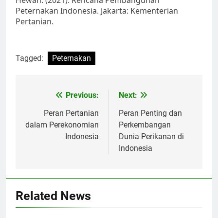
Hewan. (2021). Rencana Pembangunan
Peternakan Indonesia. Jakarta: Kementerian
Pertanian.
Tagged:
Peternakan
Post
Previous:
Next:
navigation
Peran Pertanian
Peran Penting dan
dalam Perekonomian
Perkembangan
Indonesia
Dunia Perikanan di
Indonesia
Related News