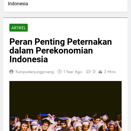
Indonesia
ARTIKEL
Peran Penting Peternakan
dalam Perekonomian
Indonesia
0
Kampustanjungpinang
1 Year Ago
2 Mins