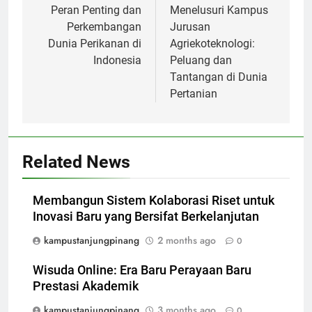
navigation
Peran Penting dan
Menelusuri Kampus
Perkembangan
Jurusan
Dunia Perikanan di
Agriekoteknologi:
Indonesia
Peluang dan
Tantangan di Dunia
Pertanian
Related News
Membangun Sistem Kolaborasi Riset untuk
Inovasi Baru yang Bersifat Berkelanjutan
kampustanjungpinang
2 months ago
0
Wisuda Online: Era Baru Perayaan Baru
Prestasi Akademik
kampustanjungpinang
3 months ago
0