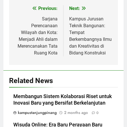
Post
Previous:
Next:
navigation
Sarjana
Kampus Jurusan
Perencanaan
Teknik Bangunan:
Wilayah dan Kota:
Tempat
Menjadi Ahli dalam
Berkembangnya Ilmu
Merencanakan Tata
dan Kreativitas di
Ruang Kota
Bidang Konstruksi
Related News
Membangun Sistem Kolaborasi Riset untuk
Inovasi Baru yang Bersifat Berkelanjutan
kampustanjungpinang
2 months ago
0
Wisuda Online: Era Baru Perayaan Baru