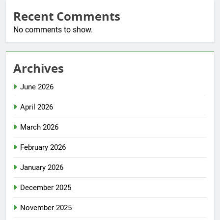
Recent Comments
No comments to show.
Archives
June 2026
April 2026
March 2026
February 2026
January 2026
December 2025
November 2025