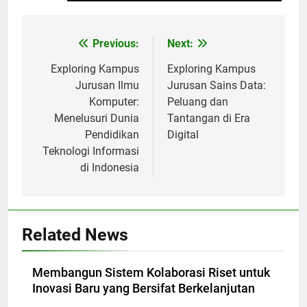
Post
Previous:
Next:
navigation
Exploring Kampus
Exploring Kampus
Jurusan Ilmu
Jurusan Sains Data:
Komputer:
Peluang dan
Menelusuri Dunia
Tantangan di Era
Pendidikan
Digital
Teknologi Informasi
di Indonesia
Related News
Membangun Sistem Kolaborasi Riset untuk
Inovasi Baru yang Bersifat Berkelanjutan