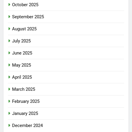
October 2025
September 2025
August 2025
July 2025
June 2025
May 2025
April 2025
March 2025
February 2025
January 2025
December 2024