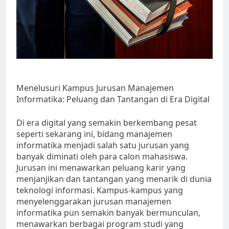
Menelusuri Kampus Jurusan Manajemen
Informatika: Peluang dan Tantangan di Era Digital
Di era digital yang semakin berkembang pesat
seperti sekarang ini, bidang manajemen
informatika menjadi salah satu jurusan yang
banyak diminati oleh para calon mahasiswa.
Jurusan ini menawarkan peluang karir yang
menjanjikan dan tantangan yang menarik di dunia
teknologi informasi. Kampus-kampus yang
menyelenggarakan jurusan manajemen
informatika pun semakin banyak bermunculan,
menawarkan berbagai program studi yang