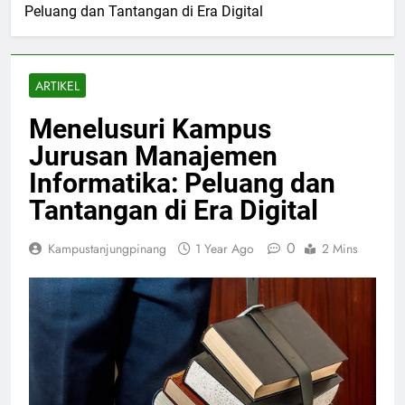
Peluang dan Tantangan di Era Digital
ARTIKEL
Menelusuri Kampus
Jurusan Manajemen
Informatika: Peluang dan
Tantangan di Era Digital
0
Kampustanjungpinang
1 Year Ago
2 Mins