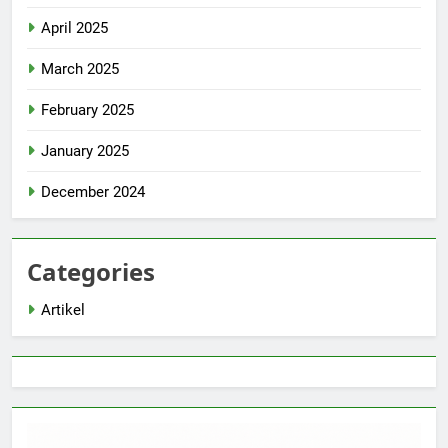
April 2025
March 2025
February 2025
January 2025
December 2024
Categories
Artikel