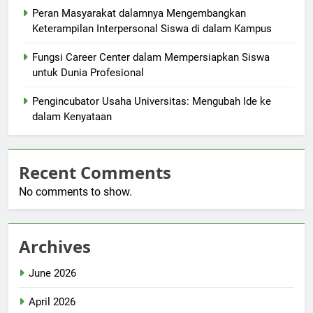
Peran Masyarakat dalamnya Mengembangkan
Keterampilan Interpersonal Siswa di dalam Kampus
Fungsi Career Center dalam Mempersiapkan Siswa
untuk Dunia Profesional
Pengincubator Usaha Universitas: Mengubah Ide ke
dalam Kenyataan
Recent Comments
No comments to show.
Archives
June 2026
April 2026