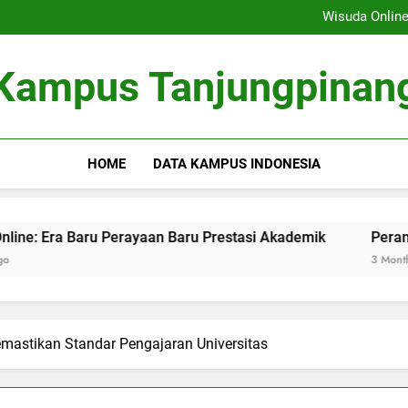
Membangun Sistem Kolabor
Wisuda Online
Peran Masyarakat dalamnya 
Fungsi Career Center dalam Me
Membangun Sistem Kolabor
Kampus Tanjungpinan
Wisuda Online
Peran Masyarakat dalamnya 
Fungsi Career Center dalam Me
HOME
DATA KAMPUS INDONESIA
ru Perayaan Baru Prestasi Akademik
Peran Masyarakat
3 Months Ago
emastikan Standar Pengajaran Universitas