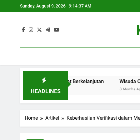
Skip
Sunday, August 9, 2026
9:14:38 AM
to
content
Baru yang Bersifat Berkelanjutan
Wisuda Online: Era Ba
3 Months Ago
HEADLINES
Home
Artikel
Keberhasilan Verifikasi dalam M