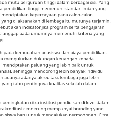
da mutu perguruan tinggi dalam berbagai sisi. Yang
a pendidikan tinggi memenuhi standar ilmiah yang
ini menciptakan kepercayaan pada calon-calon
 yang dilaksanakan di lembaga itu mutunya terjamin.
ut akan indikator jika program serta pengajaran
 dianggap pada umumnya memenuhi kriteria yang
gi.
uh pada kemudahan beasiswa dan biaya pendidikan.
anya mengulurkan dukungan keuangan kepada
Ini menciptakan peluang yang lebih baik untuk
sial, sehingga mendorong lebih banyak individu
n adanya adanya akreditasi, lembaga juga lebih
, yang tahu pentingnya kualitas sekolah dalam
eningkatan citra institusi pendidikan di level dalam
erakreditasi cenderung mempunyai branding yang
an siswa baru untuk mengajukan permohonan. Citra