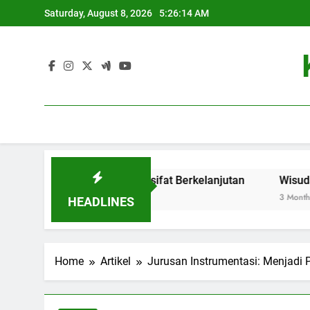
Skip
Saturday, August 8, 2026
5:26:14 AM
to
content
vasi Baru yang Bersifat Berkelanjutan
Wisuda Online: 
3 Months Ago
HEADLINES
Home
Artikel
Jurusan Instrumentasi: Menjadi 