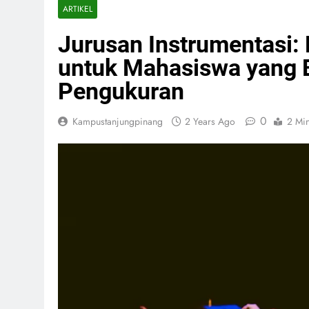
ARTIKEL
Jurusan Instrumentasi: 
untuk Mahasiswa yang 
Pengukuran
0
Kampustanjungpinang
2 Years Ago
2 Mi