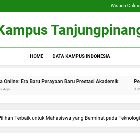
Membangun Sistem Kolabor
Wisuda Online
Peran Masyarakat dalamnya 
Fungsi Career Center dalam Me
Membangun Sistem Kolabor
Kampus Tanjungpinan
Wisuda Online
Peran Masyarakat dalamnya 
Fungsi Career Center dalam Me
HOME
DATA KAMPUS INDONESIA
Era Baru Perayaan Baru Prestasi Akademik
Peran Masya
3 Months Ago
Pilihan Terbaik untuk Mahasiswa yang Berminat pada Teknolog