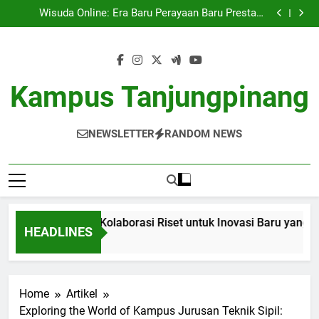
Membangun Sistem Kolaborasi Riset untuk Inovasi
Skip
Baru yang Bersifat Berkelanjutan
Wisuda Online: Era Baru Perayaan Baru Prestasi
to
Akademik
Peran Masyarakat dalamnya Mengembangkan
Keterampilan Interpersonal Siswa di dalam Kampus
Fungsi Career Center dalam Mempersiapkan Siswa
content
untuk Dunia Profesional
Membangun Sistem Kolaborasi Riset untuk Inovasi
Baru yang Bersifat Berkelanjutan
Wisuda Online: Era Baru Perayaan Baru Prestasi
Akademik
Peran Masyarakat dalamnya Mengembangkan
Kampus Tanjungpinang
Keterampilan Interpersonal Siswa di dalam Kampus
Fungsi Career Center dalam Mempersiapkan Siswa
untuk Dunia Profesional
NEWSLETTER
RANDOM NEWS
bangun Sistem Kolaborasi Riset untuk Inovasi Baru yang Bers
HEADLINES
nths Ago
Home
Artikel
Exploring the World of Kampus Jurusan Teknik Sipil: