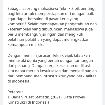
Sebagai seorang mahasiswa Teknik Sipil, penting
bagi kita untuk mempersiapkan diri dengan baik
agar dapat bersaing di pasar kerja yang
kompetitif. Selain mendapatkan pengetahuan dan
keterampilan yang dibutuhkan, mahasiswa juga
perlu membangun jaringan dan mengikuti
pelatihan-pelatihan yang dapat meningkatkan
kemampuan mereka.
Dengan memilih jurusan Teknik Sipil, kita akan
memasuki dunia yang penuh dengan tantangan
dan peluang. Dengan kerja keras dan dedikasi,
kita dapat meraih kesuksesan dan menjadi bagian
dari pembangunan infrastruktur yang berkualitas
di Indonesia.
Referensi:
1. Badan Pusat Statistik. (2021). Data Proyek
Konstruksi di Indonesia.