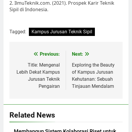
2. IlmuTeknik.com. (2021). Prospek Karir Teknik
Sipil di Indonesia.
Tagged:
Kampus Jurusan Teknik Sipil
Post
Previous:
Next:
navigation
Title: Mengenal
Exploring the Beauty
Lebih Dekat Kampus
of Kampus Jurusan
Jurusan Teknik
Kehutanan: Sebuah
Pengairan
Tinjauan Mendalam
Related News
Membangun Sistem Kolaborasi Riset untuk