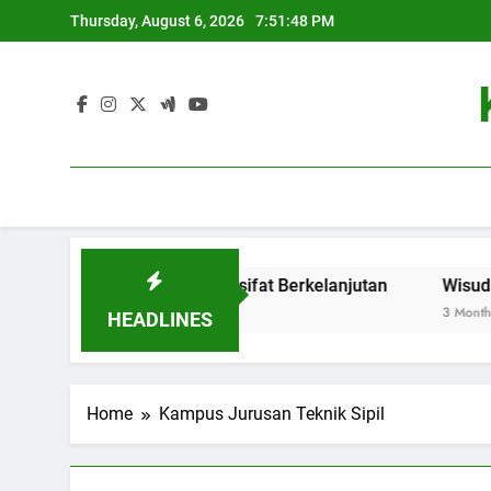
Skip
Thursday, August 6, 2026
7:51:48 PM
to
content
novasi Baru yang Bersifat Berkelanjutan
Wisuda Online
3 Months Ago
HEADLINES
Home
Kampus Jurusan Teknik Sipil