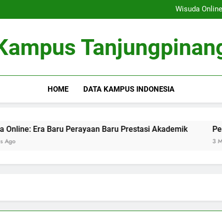
Membangun Sistem Kolabor
Wisuda Online
Peran Masyarakat dalamnya 
Fungsi Career Center dalam Me
Membangun Sistem Kolabor
Kampus Tanjungpinan
Wisuda Online
Peran Masyarakat dalamnya 
Fungsi Career Center dalam Me
HOME
DATA KAMPUS INDONESIA
: Era Baru Perayaan Baru Prestasi Akademik
Peran Masy
3 Months Ago