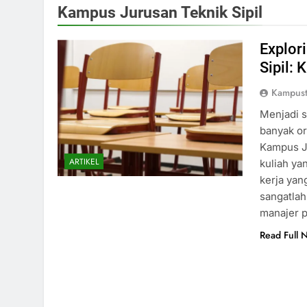
Kampus Jurusan Teknik Sipil
Explor
Sipil:
Kampust
Menjadi s
banyak or
Kampus J
ARTIKEL
kuliah y
kerja yan
sangatlah
manajer 
Read Full 