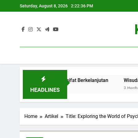
Skip
Saturday, August 8, 2026
2:22:37 PM
to
content
vasi Baru yang Bersifat Berkelanjutan
Wisuda Online: E
3 Months Ago
HEADLINES
Home
Artikel
Title: Exploring the World of Ps