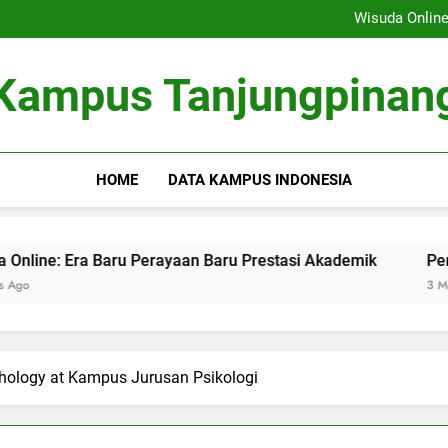
Membangun Sistem Kolabor
Wisuda Online
Peran Masyarakat dalamnya 
Fungsi Career Center dalam Me
Membangun Sistem Kolabor
Kampus Tanjungpinan
Wisuda Online
Peran Masyarakat dalamnya 
Fungsi Career Center dalam Me
HOME
DATA KAMPUS INDONESIA
ra Baru Perayaan Baru Prestasi Akademik
Peran Masyar
3 Months Ago
ychology at Kampus Jurusan Psikologi