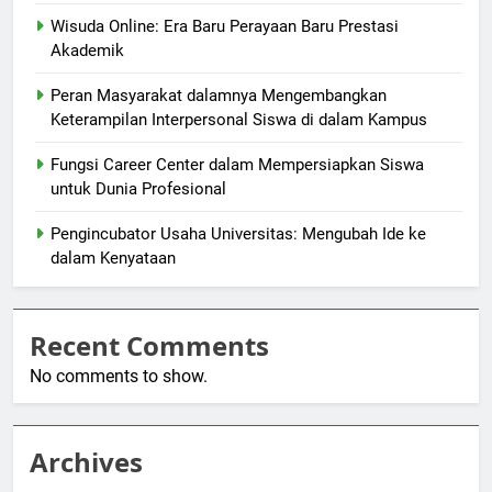
Wisuda Online: Era Baru Perayaan Baru Prestasi
Akademik
Peran Masyarakat dalamnya Mengembangkan
Keterampilan Interpersonal Siswa di dalam Kampus
Fungsi Career Center dalam Mempersiapkan Siswa
untuk Dunia Profesional
Pengincubator Usaha Universitas: Mengubah Ide ke
dalam Kenyataan
Recent Comments
No comments to show.
Archives