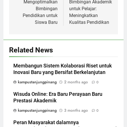
navigation
Mengoptimalkan
Bimbingan Akademik
Bimbingan
untuk Pelajar:
Pendidikan untuk
Meningkatkan
Siswa Baru
Kualitas Pendidikan
Related News
Membangun Sistem Kolaborasi Riset untuk
Inovasi Baru yang Bersifat Berkelanjutan
kampustanjungpinang
2 months ago
0
Wisuda Online: Era Baru Perayaan Baru
Prestasi Akademik
kampustanjungpinang
3 months ago
0
Peran Masyarakat dalamnya