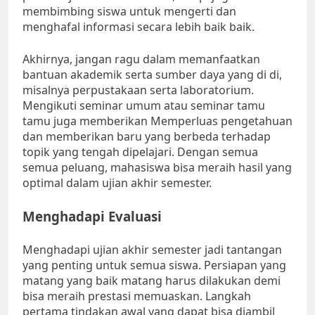
membimbing siswa untuk mengerti dan
menghafal informasi secara lebih baik baik.
Akhirnya, jangan ragu dalam memanfaatkan
bantuan akademik serta sumber daya yang di di,
misalnya perpustakaan serta laboratorium.
Mengikuti seminar umum atau seminar tamu
tamu juga memberikan Memperluas pengetahuan
dan memberikan baru yang berbeda terhadap
topik yang tengah dipelajari. Dengan semua
semua peluang, mahasiswa bisa meraih hasil yang
optimal dalam ujian akhir semester.
Menghadapi Evaluasi
Menghadapi ujian akhir semester jadi tantangan
yang penting untuk semua siswa. Persiapan yang
matang yang baik matang harus dilakukan demi
bisa meraih prestasi memuaskan. Langkah
pertama tindakan awal yang dapat bisa diambil