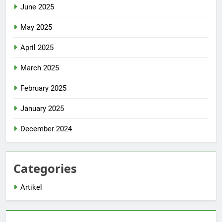
June 2025
May 2025
April 2025
March 2025
February 2025
January 2025
December 2024
Categories
Artikel