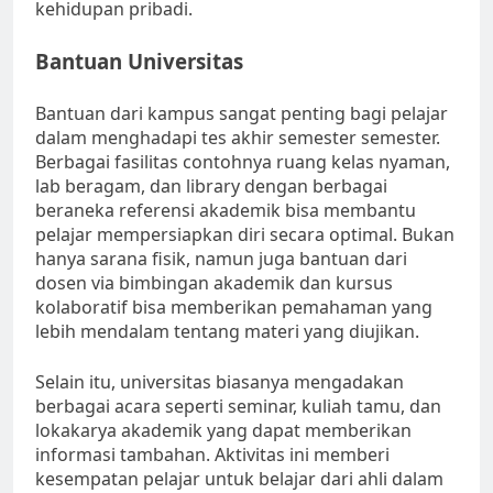
kehidupan pribadi.
Bantuan Universitas
Bantuan dari kampus sangat penting bagi pelajar
dalam menghadapi tes akhir semester semester.
Berbagai fasilitas contohnya ruang kelas nyaman,
lab beragam, dan library dengan berbagai
beraneka referensi akademik bisa membantu
pelajar mempersiapkan diri secara optimal. Bukan
hanya sarana fisik, namun juga bantuan dari
dosen via bimbingan akademik dan kursus
kolaboratif bisa memberikan pemahaman yang
lebih mendalam tentang materi yang diujikan.
Selain itu, universitas biasanya mengadakan
berbagai acara seperti seminar, kuliah tamu, dan
lokakarya akademik yang dapat memberikan
informasi tambahan. Aktivitas ini memberi
kesempatan pelajar untuk belajar dari ahli dalam