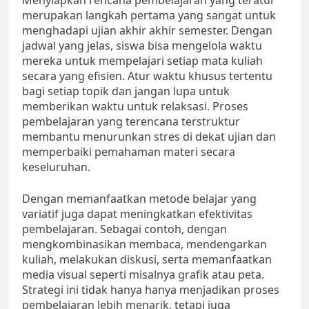
Menyiapkan rencana pembelajaran yang teratur
merupakan langkah pertama yang sangat untuk
menghadapi ujian akhir akhir semester. Dengan
jadwal yang jelas, siswa bisa mengelola waktu
mereka untuk mempelajari setiap mata kuliah
secara yang efisien. Atur waktu khusus tertentu
bagi setiap topik dan jangan lupa untuk
memberikan waktu untuk relaksasi. Proses
pembelajaran yang terencana terstruktur
membantu menurunkan stres di dekat ujian dan
memperbaiki pemahaman materi secara
keseluruhan.
Dengan memanfaatkan metode belajar yang
variatif juga dapat meningkatkan efektivitas
pembelajaran. Sebagai contoh, dengan
mengkombinasikan membaca, mendengarkan
kuliah, melakukan diskusi, serta memanfaatkan
media visual seperti misalnya grafik atau peta.
Strategi ini tidak hanya hanya menjadikan proses
pembelajaran lebih menarik, tetapi juga