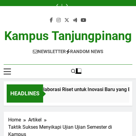
Skip
Fungsi
Membangun
Wisuda
Peran
Fungsi
Membangun
Wisuda
to
Career
Sistem
Online:
Masyarakat
Career
Sistem
Online:
Peran
Fungsi
Center
Kolaborasi
Era
dalamnya
Center
Kolaborasi
Era
Masyarakat
Career
content
dalam
Riset
Baru
Mengembangkan
dalam
Riset
Baru
dalamnya
Center
Mempersiapkan
untuk
Perayaan
Keterampilan
Mempersiapkan
untuk
Perayaan
Mengembangkan
dalam
Siswa
Inovasi
Baru
Interpersonal
Siswa
Inovasi
Baru
Keterampilan
Mempersiapkan
Kampus Tanjungpinang
untuk
Baru
Prestasi
Siswa
untuk
Baru
Prestasi
Interpersonal
Siswa
Dunia
yang
Akademik
di
Dunia
yang
Akademik
Siswa
untuk
Profesional
Bersifat
dalam
Profesional
Bersifat
di
Dunia
Berkelanjutan
Kampus
Berkelanjutan
dalam
Profesional
NEWSLETTER
RANDOM NEWS
Kampus
gun Sistem Kolaborasi Riset untuk Inovasi Baru yang Bersifa
HEADLINES
s Ago
Home
Artikel
Taktik Sukses Menyikapi Ujian Ujian Semester di
Kampus