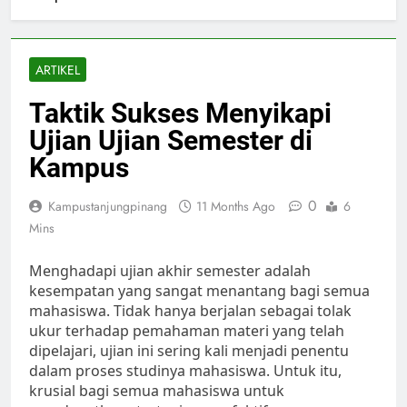
ARTIKEL
Taktik Sukses Menyikapi
Ujian Ujian Semester di
Kampus
0
Kampustanjungpinang
11 Months Ago
6
Mins
Menghadapi ujian akhir semester adalah
kesempatan yang sangat menantang bagi semua
mahasiswa. Tidak hanya berjalan sebagai tolak
ukur terhadap pemahaman materi yang telah
dipelajari, ujian ini sering kali menjadi penentu
dalam proses studinya mahasiswa. Untuk itu,
krusial bagi semua mahasiswa untuk