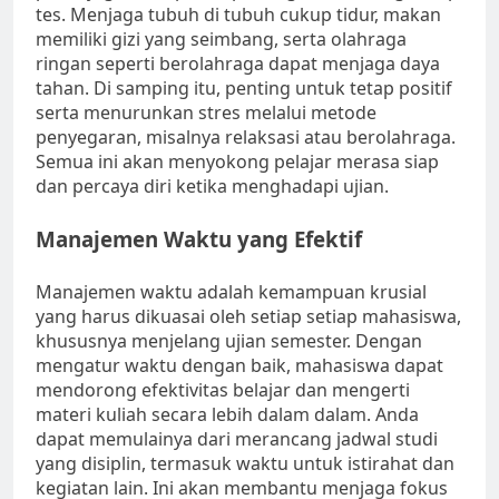
tes. Menjaga tubuh di tubuh cukup tidur, makan
memiliki gizi yang seimbang, serta olahraga
ringan seperti berolahraga dapat menjaga daya
tahan. Di samping itu, penting untuk tetap positif
serta menurunkan stres melalui metode
penyegaran, misalnya relaksasi atau berolahraga.
Semua ini akan menyokong pelajar merasa siap
dan percaya diri ketika menghadapi ujian.
Manajemen Waktu yang Efektif
Manajemen waktu adalah kemampuan krusial
yang harus dikuasai oleh setiap setiap mahasiswa,
khususnya menjelang ujian semester. Dengan
mengatur waktu dengan baik, mahasiswa dapat
mendorong efektivitas belajar dan mengerti
materi kuliah secara lebih dalam dalam. Anda
dapat memulainya dari merancang jadwal studi
yang disiplin, termasuk waktu untuk istirahat dan
kegiatan lain. Ini akan membantu menjaga fokus