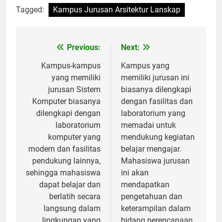
Tagged:
Kampus Jurusan Arsitektur Lanskap
Post
Previous:
Next:
navigation
Kampus-kampus
Kampus yang
yang memiliki
memiliki jurusan ini
jurusan Sistem
biasanya dilengkapi
Komputer biasanya
dengan fasilitas dan
dilengkapi dengan
laboratorium yang
laboratorium
memadai untuk
komputer yang
mendukung kegiatan
modern dan fasilitas
belajar mengajar.
pendukung lainnya,
Mahasiswa jurusan
sehingga mahasiswa
ini akan
dapat belajar dan
mendapatkan
berlatih secara
pengetahuan dan
langsung dalam
keterampilan dalam
lingkungan yang
bidang perencanaan,