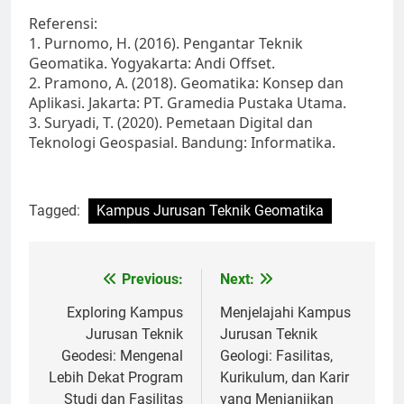
Referensi:
1. Purnomo, H. (2016). Pengantar Teknik
Geomatika. Yogyakarta: Andi Offset.
2. Pramono, A. (2018). Geomatika: Konsep dan
Aplikasi. Jakarta: PT. Gramedia Pustaka Utama.
3. Suryadi, T. (2020). Pemetaan Digital dan
Teknologi Geospasial. Bandung: Informatika.
Tagged:
Kampus Jurusan Teknik Geomatika
Post
Previous:
Next:
navigation
Exploring Kampus
Menjelajahi Kampus
Jurusan Teknik
Jurusan Teknik
Geodesi: Mengenal
Geologi: Fasilitas,
Lebih Dekat Program
Kurikulum, dan Karir
Studi dan Fasilitas
yang Menjanjikan