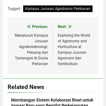
Tagged:
Kampus Jurusan Agrobisnis Perikanan
Post
Previous:
Next:
navigation
Menelusuri Kampus
Exploring the World
Jurusan
of Agronomy and
Agriekoteknologi:
Horticulture at
Peluang dan
Kampus Jurusan
Tantangan di Dunia
Agronomi dan
Pertanian
Hortikultura
Related News
Membangun Sistem Kolaborasi Riset untuk
Inovasi Baru yang Bersifat Berkelanjutan