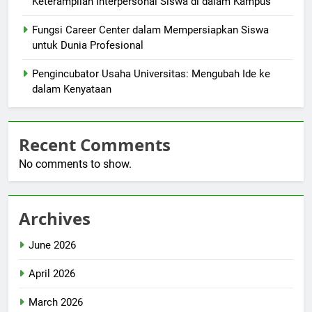
Keterampilan Interpersonal Siswa di dalam Kampus
Fungsi Career Center dalam Mempersiapkan Siswa
untuk Dunia Profesional
Pengincubator Usaha Universitas: Mengubah Ide ke
dalam Kenyataan
Recent Comments
No comments to show.
Archives
June 2026
April 2026
March 2026