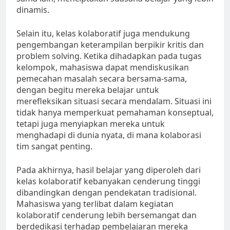
dinamis.
Selain itu, kelas kolaboratif juga mendukung
pengembangan keterampilan berpikir kritis dan
problem solving. Ketika dihadapkan pada tugas
kelompok, mahasiswa dapat mendiskusikan
pemecahan masalah secara bersama-sama,
dengan begitu mereka belajar untuk
merefleksikan situasi secara mendalam. Situasi ini
tidak hanya memperkuat pemahaman konseptual,
tetapi juga menyiapkan mereka untuk
menghadapi di dunia nyata, di mana kolaborasi
tim sangat penting.
Pada akhirnya, hasil belajar yang diperoleh dari
kelas kolaboratif kebanyakan cenderung tinggi
dibandingkan dengan pendekatan tradisional.
Mahasiswa yang terlibat dalam kegiatan
kolaboratif cenderung lebih bersemangat dan
berdedikasi terhadap pembelajaran mereka