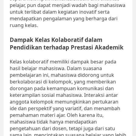
pelajar, pun dapat menjadi wadah bagi mahasiswa
untuk terlibat dalam kegiatan inovatif serta
mendapatkan pengalaman yang berharga dari
ruang kelas.
Dampak Kelas Kolaboratif dalam
Pendidikan terhadap Prestasi Akademik
Kelas kolaboratif memiliki dampak besar pada
hasil belajar mahasiswa. Dalam suasana
pembelajaran ini, mahasiswa didorong untuk
berkolaborasi di kelompok, yang memberikan
dorongan pada kemampuan komunikasi dan
keterampilan sosial mahasiswa. Interaksi antar
anggota kelompok memungkinkan pertukaran
ide dan perspektif yang variatif, dan menambah
pemahaman materi ajar. Oleh karena itu,
mahasiswa tidak hanya mendapatkan
pengetahuan dari dosen, tetapi juga dari satu
sama lain, menciptakan suasana belajar yang lebih