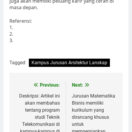
juga akan memiliki peluang karir yang cerah di
masa depan.
Referensi:
1.
2.
3.
Tagged:
Kampus Jurusan Arsitektur Lanskap
Post
Previous:
Next:
navigation
Deskripsi: Artikel ini
Jurusan Matematika
akan membahas
Bisnis memiliki
tentang program
kurikulum yang
studi Teknik
dirancang khusus
Telekomunikasi di
untuk
kampus-kampus di
mempersiapkan