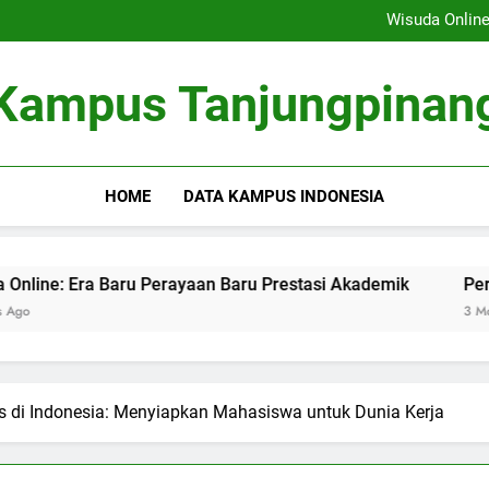
Membangun Sistem Kolabor
Wisuda Online
Peran Masyarakat dalamnya 
Fungsi Career Center dalam Me
Membangun Sistem Kolabor
Kampus Tanjungpinan
Wisuda Online
Peran Masyarakat dalamnya 
Fungsi Career Center dalam Me
HOME
DATA KAMPUS INDONESIA
Era Baru Perayaan Baru Prestasi Akademik
Peran Masya
3 Months Ago
s di Indonesia: Menyiapkan Mahasiswa untuk Dunia Kerja