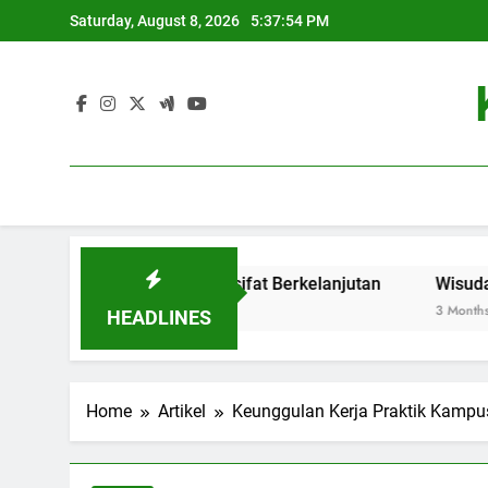
Skip
Saturday, August 8, 2026
5:37:54 PM
to
content
vasi Baru yang Bersifat Berkelanjutan
Wisuda Online: 
3 Months Ago
HEADLINES
Home
Artikel
Keunggulan Kerja Praktik Kampu