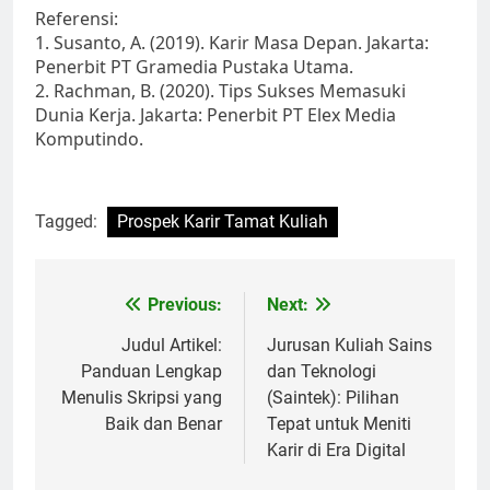
Referensi:
1. Susanto, A. (2019). Karir Masa Depan. Jakarta:
Penerbit PT Gramedia Pustaka Utama.
2. Rachman, B. (2020). Tips Sukses Memasuki
Dunia Kerja. Jakarta: Penerbit PT Elex Media
Komputindo.
Tagged:
Prospek Karir Tamat Kuliah
Post
Previous:
Next:
navigation
Judul Artikel:
Jurusan Kuliah Sains
Panduan Lengkap
dan Teknologi
Menulis Skripsi yang
(Saintek): Pilihan
Baik dan Benar
Tepat untuk Meniti
Karir di Era Digital