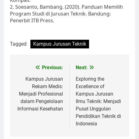
Kompas.
2. Soesanto, Bambang. (2020). Panduan Memilih
Program Studi di Jurusan Teknik. Bandung:
Penerbit ITB Press.
Tagged:
Kampus Jurusan Teknik
Post
Previous:
Next:
navigation
Kampus Jurusan
Exploring the
Rekam Medis:
Excellence of
Menjadi Profesional
Kampus Jurusan
dalam Pengelolaan
Ilmu Teknik: Menjadi
Informasi Kesehatan
Pusat Unggulan
Pendidikan Teknik di
Indonesia