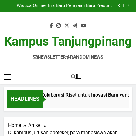
Membangun Sistem Kolaborasi Riset untuk Inovasi
Skip
Baru yang Bersifat Berkelanjutan
Wisuda Online: Era Baru Perayaan Baru Prestasi
to
Akademik
Peran Masyarakat dalamnya Mengembangkan
Keterampilan Interpersonal Siswa di dalam Kampus
Fungsi Career Center dalam Mempersiapkan Siswa
content
untuk Dunia Profesional
Membangun Sistem Kolaborasi Riset untuk Inovasi
Baru yang Bersifat Berkelanjutan
Wisuda Online: Era Baru Perayaan Baru Prestasi
Akademik
Peran Masyarakat dalamnya Mengembangkan
Kampus Tanjungpinang
Keterampilan Interpersonal Siswa di dalam Kampus
Fungsi Career Center dalam Mempersiapkan Siswa
untuk Dunia Profesional
NEWSLETTER
RANDOM NEWS
angun Sistem Kolaborasi Riset untuk Inovasi Baru yang Bersi
HEADLINES
ths Ago
Home
Artikel
Di kampus jurusan apoteker, para mahasiswa akan