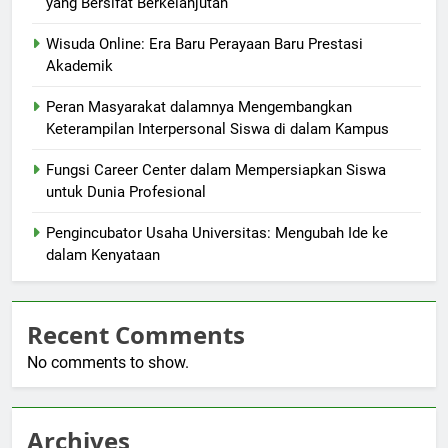
yang Bersifat Berkelanjutan
Wisuda Online: Era Baru Perayaan Baru Prestasi
Akademik
Peran Masyarakat dalamnya Mengembangkan
Keterampilan Interpersonal Siswa di dalam Kampus
Fungsi Career Center dalam Mempersiapkan Siswa
untuk Dunia Profesional
Pengincubator Usaha Universitas: Mengubah Ide ke
dalam Kenyataan
Recent Comments
No comments to show.
Archives