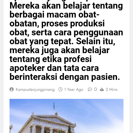
Mereka akan belajar tentang
berbagai macam obat-
obatan, proses produksi
obat, serta cara penggunaan
obat yang tepat. Selain itu,
mereka juga akan belajar
tentang etika profesi
apoteker dan tata cara
berinteraksi dengan pasien.
0
Kampustanjungpinang
1 Year Ago
2 Mins