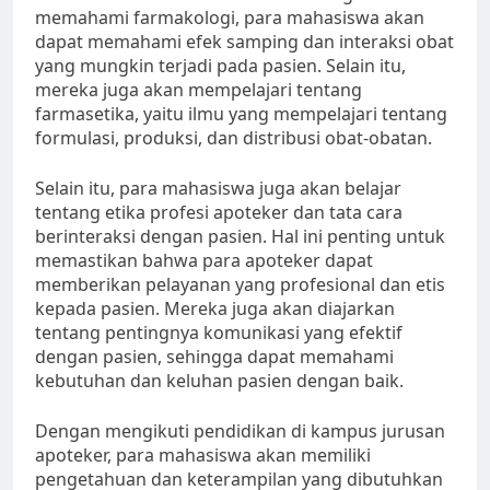
memahami farmakologi, para mahasiswa akan
dapat memahami efek samping dan interaksi obat
yang mungkin terjadi pada pasien. Selain itu,
mereka juga akan mempelajari tentang
farmasetika, yaitu ilmu yang mempelajari tentang
formulasi, produksi, dan distribusi obat-obatan.
Selain itu, para mahasiswa juga akan belajar
tentang etika profesi apoteker dan tata cara
berinteraksi dengan pasien. Hal ini penting untuk
memastikan bahwa para apoteker dapat
memberikan pelayanan yang profesional dan etis
kepada pasien. Mereka juga akan diajarkan
tentang pentingnya komunikasi yang efektif
dengan pasien, sehingga dapat memahami
kebutuhan dan keluhan pasien dengan baik.
Dengan mengikuti pendidikan di kampus jurusan
apoteker, para mahasiswa akan memiliki
pengetahuan dan keterampilan yang dibutuhkan