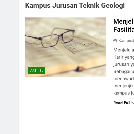
Kampus Jurusan Teknik Geologi
Menjel
Fasilit
Kampust
Menjelaja
Karir yan
jurusan y
ARTIKEL
Sebagai j
menawarka
menjanjik
kampus j
Read Full 