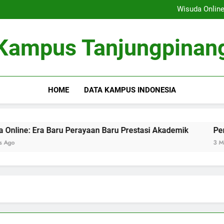
Membangun Sistem Kolabor
Wisuda Online
Peran Masyarakat dalamnya 
Fungsi Career Center dalam Me
Membangun Sistem Kolabor
Kampus Tanjungpinan
Wisuda Online
Peran Masyarakat dalamnya 
Fungsi Career Center dalam Me
HOME
DATA KAMPUS INDONESIA
 Era Baru Perayaan Baru Prestasi Akademik
Peran Masy
3 Months Ago