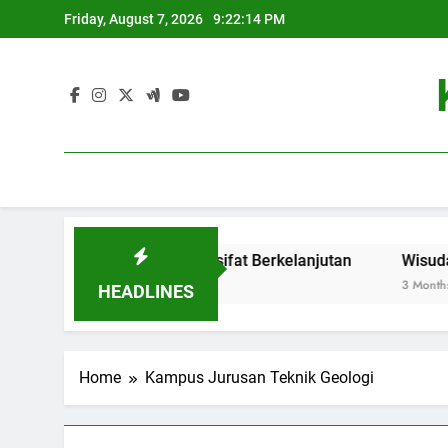
Skip
Friday, August 7, 2026
9:22:14 PM
to
content
ovasi Baru yang Bersifat Berkelanjutan
Wisuda Online:
3 Months Ago
HEADLINES
Home
Kampus Jurusan Teknik Geologi